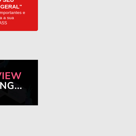
O SEU
 GERAL"
mportantes e
a a sua
ASS