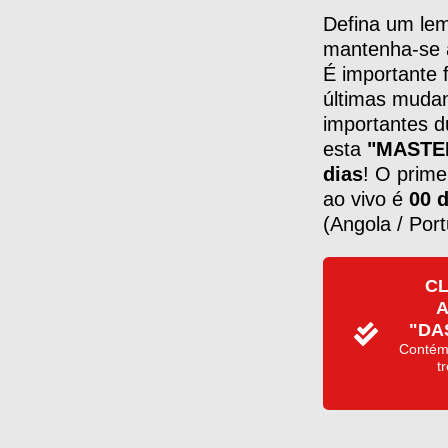
Defina um lem
mantenha-se 
É importante f
últimas mudan
importantes d
esta
"MASTER
dias
! O prime
ao vivo é
00 
(Angola / Port
CL
A
"DA
Contém 
t