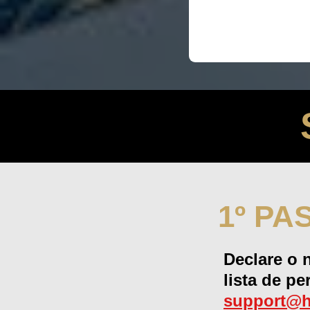
1º PA
Declare o 
lista de p
support@h