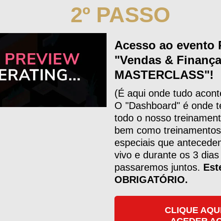
2º PASSO
Acesso ao evento 
"Vendas & Finanç
MASTERCLASS"!
(É aqui onde tudo acont
O "Dashboard" é onde t
todo o nosso treinament
bem como treinamentos
especiais que antecede
vivo e durante os 3 dias
passaremos juntos.
Est
OBRIGATÓRIO.
CLIQUE AQU