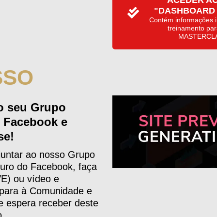
ACEDER A
"DASHBOARD
Contém informações i
treinamento par
MASTERCL
SSO
o seu Grupo
o Facebook e
se!
juntar ao nosso Grupo
uro do Facebook, faça
VE) ou vídeo e
 para à Comunidade e
e espera receber deste
o.