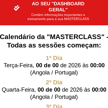
AO SEU "DASHBOARD
GERAL"
Contém informações importantes e
treinamento para a sua MASTERCLASS
Calendário da "MASTERCLASS" 
Todas as sessões começam:
1º Dia
Terça-Feira,
00 de 00
de 2026 às
00:00
(Angola / Portugal)
2º Dia
Quarta-Feira,
00 de 00
de 2026 às
00:00
(Angola / Portugal)
3º Dia