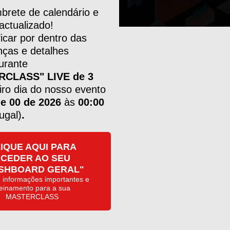
brete de calendário e
actualizado!
icar por dentro das
ças e detalhes
urante
CLASS" LIVE de 3
iro dia do nosso evento
de 00 de 2026
às
00:00
ugal)
.
IQUE AQUI PARA
CEDER AO SEU
SHBOARD GERAL"
informações importantes e
reinamento para a sua
MASTERCLASS