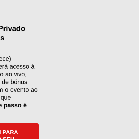
Privado
as
ece)
erá acesso à
o ao vivo,
 de bónus
m o evento ao
 que
e passo é
I PARA