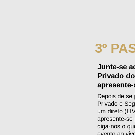
3º PA
Junte-se a
Privado d
apresente-
Depois de se 
Privado e Seg
um direto (LI
apresente-se
diga-nos o qu
evento ao viv